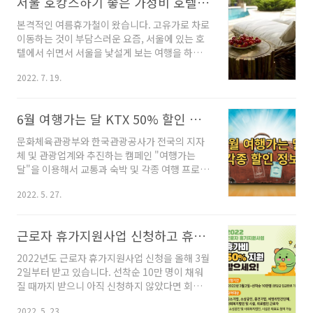
서울 호캉스하기 좋은 가성비 호텔 베스트 5
안 베이 = 오션월드 = 롯데 워터파크 (2.4m) 국
내 워터파크에서 가장 큰 파도를 자랑하는 곳은
본격적인 여름휴가철이 왔습니다. 고유가로 차로
하이원 워터월드의 포세이돈 웨이브이며, 그다음
이동하는 것이 부담스러운 요즘, 서울에 있는 호
은 블루원 워터파크의 스톰 웨이브입니다. 그다
텔에서 쉬면서 서울을 낯설게 보는 여행을 하는
음으로 캐리비안 베이, 오션월드, 롯데 워터파크
것을 어떨지 제안합니다. 극성수기에도 1박에 10
는 모두 2.4m로 같은 높이의 파도풀을 보유하고
2022. 7. 19.
만 원 전후의 가격으로 가볍게 쉬면서 주변에 맛
있습니다. 파도 높이 순으로 각 워터파크를 소개
있는 음식점과 놀거리가 많은 곳들을 소개합니
하며 같은 파도 높이의 워터파크는 편의상 서울..
다. 호캉스를 추천하는 이유 호텔과 바캉스의 합
6월 여행가는 달 KTX 50% 할인 포함 각종 할인정보
성어로 호텔에서 휴가를 보내는 호캉스라는 신조
어가 이젠 더 이상 낯설지 않습니다. 수년 전 '호
문화체육관광부와 한국관광공사가 전국의 지자
캉스'라는 단어를 접했을 때만 해도 재정적으로
체 및 관광업계와 추진하는 캠페인 "여행가는
여유 있는 사람들의 사치 정도로 느껴졌지만 이
달"을 이용해서 교통과 숙박 및 각종 여행 프로그
젠 오히려 합리적인 소비를 지향하는 층에서 안
램을 할인 혜택 받을 수 있습니다. 특히 KTX는 최
락한 휴가를 보내기 위하는 방법으로 사랑받고
2022. 5. 27.
대 50%까지 할인받을 수 있으니 6월 여행기회를
있습니다. 올해 여름으로 호캉스를 추천하는 이
놓치지 마시길 바랍니다. 여행가는 달? 국내여행
유를 아래와 같이 짧게 정리해봤습니다. 고 유가
을 통해 건강한 일상 회복을 도모하고 지역경제
근로자 휴가지원사업 신청하고 휴가비 20만원 지원받기
- 가솔린과 디젤, ..
를 활성화시키자는 취지로 문화체육관광부와 한
국관광공사가 추진하는 캠페인입니다. 다양한 할
2022년도 근로자 휴가지원사업 신청을 올해 3월
인 혜택이 있으니 모르고 넘어가기엔 아까운 프
2일부터 받고 있습니다. 선착순 10만 명이 채워
로그램입니다. 6월 2일부터 6.30일까지 받을 수
질 때까지 받으니 아직 신청하지 않았다면 회사
있는 교통, 숙박, 여행 프로그램의 혜택을 알려드
담당자에게 알리고 진행하시기 바랍니다. 본인
립니다. 교통 철도, 렌터카, 항공을 아래와 같이
2022. 5. 23.