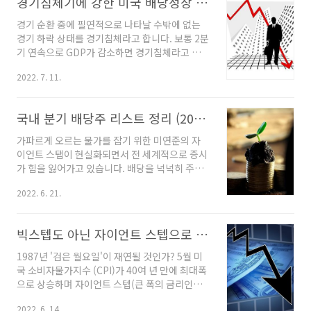
경기침체기에 강한 미국 배당성장 ETF 알아보기
의 투자를 하고 있는 하수 중에서도 하수라는 점
을 꼭 기억해 주십시오 * 책의 구성 책은 총 4부,
경기 순환 중에 필연적으로 나타날 수밖에 없는
10장으로 이뤄져 있습니다. 유튜브를 통해 자주
경기 하락 상태를 경기침체라고 합니다. 보통 2분
보는 최준철 대표는 워낙 달변에 다독을 하는 분
기 연속으로 GDP가 감소하면 경기침체라고 판
이라 글도 가독성이 매우 높아서 반나절 카페에
단하며 경기침체가 오랜 기간 지속될 경우, 경제
서 시간 내어 한 권 다 읽을 수 있을 정도입니다.
2022. 7. 11.
의 전반적인 상태가 나빠지며 이를 불황이라고
짧은 시간에 읽을 수 있다고 그 내용이 결코 가볍
합니다. 경기침체와 불황에 강한 미국 배당성장
거나 얕지 않습니다. 대학시절부터..
주로 구성된 ETF들을 살펴보겠습니다. 경기침체
국내 분기 배당주 리스트 정리 (2022년 신규 분기 배당주 포함)
와 불황에 강한 미국 배당성장 ETF 작년 말부터
주식시장에 관심을 갖기 시작해서 처음 진입하신
가파르게 오르는 물가를 잡기 위한 미연준의 자
분들을 포함해서 많은 투자자들이 평가 손해를
이언트 스탭이 현실화되면서 전 세계적으로 증시
보고 계실 것이라고 생각합니다. '돈나무 언니'라
가 힘을 잃어가고 있습니다. 배당을 넉넉히 주는
는 국내 별명을 얻고 있는 아크 인베스트먼트의
튼튼한 회사를 골라 배당금을 재투자하는 방법으
창업자 캐시 우드는 미국은 이미 경기침체기
2022. 6. 21.
로 힘든 시기를 버텨내시길 바라면서 국내의 분
(Recession)로 들어섰다고 선언하기도 했습니
기 배당주 리스트를 작성했습니다. 배당
다. 경기침체를 예견하는 전문가들이 많아지는
(Dividends) 기업이 벌어들인 이익을 주주에게
빅스텝도 아닌 자이언트 스텝으로 검은 월요일 공포 엄습
가운데, 이미 투..
지분 비율에 따라 현금 또는 주식으로 나눠주는
것을 말합니다. 기업은 합법적인 방법으로도 얼
1987년 '검은 월요일'이 재연될 것인가? 5월 미
마든지 재무제표를 좋아 보이게 만들 수 있지만,
국 소비자물가지수 (CPI)가 40여 년 만에 최대폭
배당금만큼은 어떻게 할 수 없습니다. 기업 입장
으로 상승하며 자이언트 스텝(큰 폭의 금리인상)
에서 이익금의 일부를 현금으로 지출하는 것이기
이 있을 수 있다는 월스트리트 저널의 발표가 있
때문에, 꾸준히 배당을 하며 매년 조금씩 배당금
2022. 6. 14.