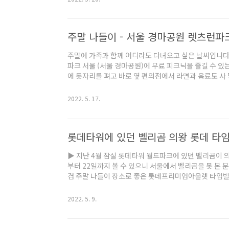
모의 큰 종합시장으로 1970년대 초에 자생적으로 형성되
며, 식료품과 농. 수산물과 같은 식재료도 저렴하게 구할
하는 곳입니다. 대중교통으로는 7호선 광..
주말 나들이 - 서울 경마공원 렛츠런파
주말에 가족과 함께 어디라도 다녀오고 싶은 날씨입니다
파크 서울 (서울 경마공원)에 무료 피크닉을 즐길 수 있
에 돗자리를 펴고 바로 옆 편의점에서 라면과 음료도 사 
들이 뛰는 멋진 모습도 볼 수 있었습니다. 코로나 방역으
즐길 수 있는 경마 문화를 정착시키기 위해 마사회는 부
2022. 5. 17.
런파크 서울은 놀라운지, 시크릿웨이 투어, 포니랜드 등
설과 프로그램을 갖고 있습니다. 하지만 안타깝게도 5월 
입니다. 경마를 즐기기 위해 입장료를 ..
롯데타워에 있던 벨리곰 의왕 롯데 타
▶ 지난 4월 잠실 롯데타워 월드파크에 있던 벨리곰이 의
부터 22일까지 볼 수 있으니 서울에서 벨리곰을 못 본
겸 주말 나들이 장소로 좋은 롯데프리미엄아울렛 타임빌라스 
재 어메이징 벨리곰은 해운대 달맞이길 30, 시그니엘 부
CUTE인 3살 벨리곰은 구독자 수가 50만이 넘는 인기
2022. 5. 9.
을 업로드하는데 아직도 벨리곰의 정체가 누구인지 밝혀
라 가벼운 마음으로 웃음 지으며 볼 수 있습니다. 키가 
집에서 태어났는데, 너무 귀여워서..