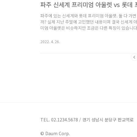
파주 신세계 프리미엄 아울렛 vs 롯데
파주에 있는 신세계와 롯데 프리미엄 아울렛. 둘 다 가
까? 실제 지난 주말에 고민했던 내용이며 결국 신세계 
미엄 아울렛은 비슷하지만 조금은 다른 특징이 있습니다.
곳으로 다녀오세요. 두 아울렛 위치두 아울렛 모두 파주
깝습니다. 파주 출판도시가 가까워서 예쁜 북카페와 함
2022. 4. 26.
대중교통으로 가야만 한다면 같은 합정역에서 2200번
30분, 신세계 프리미엄 아울렛은 1시간 정도 잡아야 
북쪽으로 15분 정도 올라가야 합니다. 대부분 대..
TEL. 02.1234.5678 / 경기 성남시 분당구 판교역로
© Daum Corp.