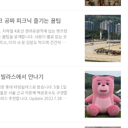
었습니다. 현재 400여 개의 점포가 있으
 수 있어 광명 인근 지역 주민도 많이 이용
크 공짜 피크닉 즐기는 꿀팁
. 지하철 4호선 경마공원역에 있는 렛츠런
는 꿀팁을 공개합니다. 사람이 별로 없는 곳
먹고, 미리 사 온 김밥도 먹으며 간간히 말
로 모든 체험 프로그램 중지 가족이 함께
단히 노력하고 있습니다. 그 일환으로 렛츠
 아이를 동반해서 재미있게 즐길 수 있는 시
현재, 모두 코로나19로 인해 중지된 상태
임빌라스에서 만나기
왕 롯데 타임빌라스로 왔습니다. 5월 1일
 분들은 서울 근교 의왕에 백운호수도 구경할
추천합니다. Update 2022.7.28 현
산에 전시 중입니다. 벨리곰 MBTI가
 크리에이터입니다. 매주 금요일 6시에 영상
지지 않았습니다. 몰래카메라가 주 콘텐츠
220센티미터인 벨리곰은 손님 없는 유령의