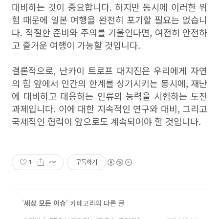
대비하는 것이 중요합니다. 하지만 동시에 이러한 위
험 때문에 일본 여행을 완전히 포기할 필요는 없습니
다. 적절한 준비와 주의를 기울인다면, 여전히 안전하
고 즐거운 여행이 가능할 것입니다.
결론적으로, 난카이 트로프 대지진은 우리에게 자연
의 힘 앞에서 인간의 한계를 상기시키는 동시에, 재난
에 대비하고 대응하는 인류의 능력을 시험하는 도전
과제입니다. 이에 대한 지속적인 연구와 대비, 그리고
국제적인 협력이 앞으로도 계속되어야 할 것입니다.
1
구독하기
'
세상 모든 이슈
' 카테고리의 다른 글