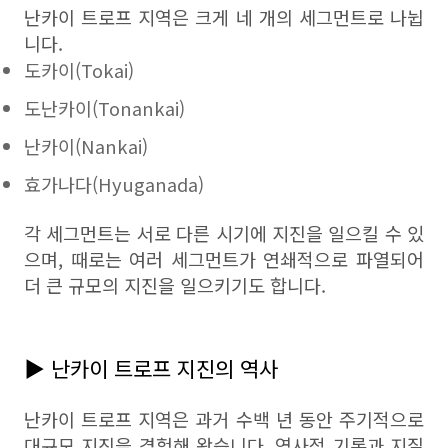
난카이 트로프 지역은 크게 네 개의 세그먼트로 나뉩
니다.
도카이(Tokai)
도난카이(Tonankai)
난카이(Nankai)
효가나다(Hyuganada)
각 세그먼트는 서로 다른 시기에 지진을 일으킬 수 있
으며, 때로는 여러 세그먼트가 연쇄적으로 파열되어
더 큰 규모의 지진을 일으키기도 합니다.
▶ 난카이 트로프 지진의 역사
난카이 트로프 지역은 과거 수백 년 동안 주기적으로
대규모 지진을 경험해 왔습니다. 역사적 기록과 지질