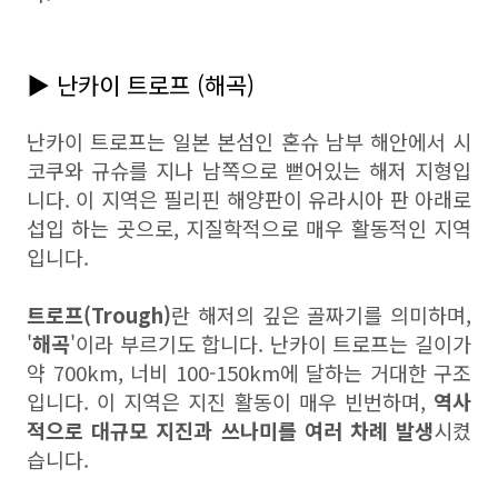
▶ 난카이 트로프 (해곡)
난카이 트로프는 일본 본섬인 혼슈 남부 해안에서 시
코쿠와 규슈를 지나 남쪽으로 뻗어있는 해저 지형입
니다. 이 지역은 필리핀 해양판이 유라시아 판 아래로
섭입 하는 곳으로, 지질학적으로 매우 활동적인 지역
입니다.
트로프(Trough)
란 해저의 깊은 골짜기를 의미하며,
'
해곡
'이라 부르기도 합니다. 난카이 트로프는 길이가
약 700km, 너비 100-150km에 달하는 거대한 구조
입니다. 이 지역은 지진 활동이 매우 빈번하며,
역사
적으로 대규모 지진과 쓰나미를 여러 차례 발생
시켰
습니다.