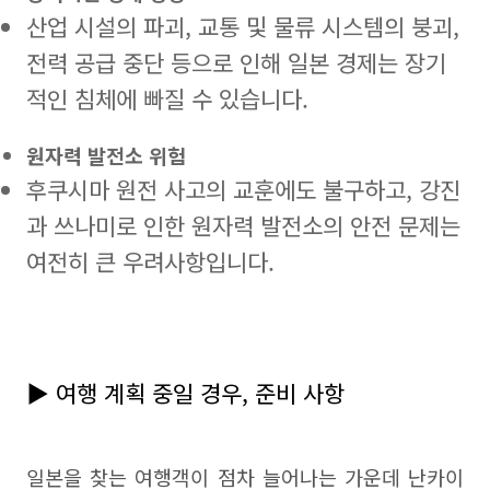
산업 시설의 파괴, 교통 및 물류 시스템의 붕괴,
전력 공급 중단 등으로 인해 일본 경제는 장기
적인 침체에 빠질 수 있습니다.
원자력 발전소 위험
후쿠시마 원전 사고의 교훈에도 불구하고, 강진
과 쓰나미로 인한 원자력 발전소의 안전 문제는
여전히 큰 우려사항입니다.
▶
여행 계획 중일 경우, 준비 사항
일본을 찾는 여행객이 점차 늘어나는 가운데 난카이