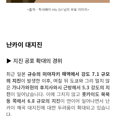
<출처 - 픽사베이 Htc Erl 님의 무료 이미지>
난카이 대지진
▶ 지진 공포 확대의 경위
최근 일본
규슈의 미야자키 해역에서 강도 7.1 규모
의 지진
이 발생한 이후, 며칠 뒤 도쿄와 그리 멀지 않
은
가나가와현의 후지사와시 근방에서 5.3 강도의 지
진
이 일어났습니다. 이에 그치지 않고
홋카이도 북북
동 쪽에서 6.8 규모의 지진
이 연이어 일어나면서 난
카이 해곡 대지진에 대한 두려움이 확대되고 있습니
다.