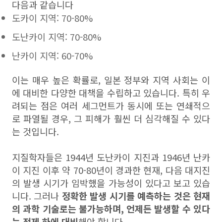
다음과 같습니다
도카이 지역: 70-80%
도난카이 지역: 70-80%
난카이 지역: 60-70%
이는 매우 높은 확률로, 일본 정부와 지역 사회는 이
에 대비한 다양한 대책을 수립하고 있습니다. 특히 우
려되는 점은 여러 세그먼트가 동시에 또는 연쇄적으
로 파열될 경우, 그 피해가 훨씬 더 심각해질 수 있다
는 것입니다.
지질학자들은 1944년 도난카이 지진과 1946년 난카
이 지진 이후 약 70-80년이 경과한 현재, 다음 대지진
의 발생 시기가 임박했을 가능성이 있다고 보고 있습
니다. 그러나
정확한 발생 시기를 예측하는 것은 현재
의 과학 기술로는 불가능하며, 언제든 발생할 수 있다
는 전제 하에 대비
해야 합니다.