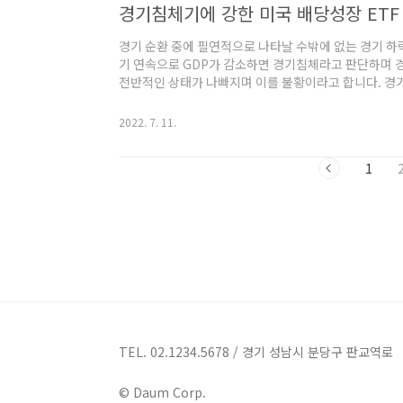
경기침체기에 강한 미국 배당성장 ETF
경기 순환 중에 필연적으로 나타날 수밖에 없는 경기 하
기 연속으로 GDP가 감소하면 경기침체라고 판단하며 경
전반적인 상태가 나빠지며 이를 불황이라고 합니다. 경
구성된 ETF들을 살펴보겠습니다. 경기침체와 불황에 강
시장에 관심을 갖기 시작해서 처음 진입하신 분들을 포
2022. 7. 11.
계실 것이라고 생각합니다. '돈나무 언니'라는 국내 별
캐시 우드는 미국은 이미 경기침체기 (Recession)
1
를 예견하는 전문가들이 많아지는 가운데, 이미 투..
TEL. 02.1234.5678 / 경기 성남시 분당구 판교역로
© Daum Corp.