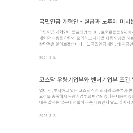
냅니다. "돈이 돈을 번다"라는 말을 연상시킵니다. 그렇
차이를 원하는 기간으로 나눠 산술 평균을 내는 것으로 
산수가 귀찮다면 엑셀에 이미 내장된 함수를 ..
국민연금 개혁안 - 월급과 노후에 미치
국민연금 개혁안이 발표되었습니다. 보험료율을 9%에서
개혁안 내용을 간단히 요약하고 세대별 차등 인상을 하는 
장단점을 알아보겠습니다. 1. 국민연금 개혁, 왜 지금
금 개혁안을 내놓았습니다. 이는 연금 재정의 안정화와 
입니다. 2056년으로 예상되는 기금 소진 시점을 늦추고
2024. 9. 5.
도록 하는 것이 이번 개혁의 주요 목표입니다. 2. 국민연
9%에서 13%로현재 9%인 국민연금 보험료율이 13%로 
의 인상입니다. 직장인의 경..
코스닥 우량기업부와 벤처기업부 조건
얼마 전, 투자하고 있는 코스닥 상장 회사의 소속부가 
요건을 충족해서 우량기업부로 변경되었다는 내용이었습니
내용 같지는 않은데 정확히 무슨 내용인지 알고 싶어서 
스닥 4개의 소속부 2011년도부터 기업규모, 재무상태
나누는 이른바 '코스닥 소속부제'를 시행하고 있습니다.
2023. 5. 2.
기업부, 벤처기업부, 중견기업부, 기술성장기업부 중 한
격되기도 하고 그 반대로 이동하기도 합니다. 우량기
▶ 우량기업부 이름에서 느낄 수 있듯이 우량한 기업들이