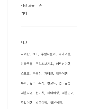
세상 모든 이슈
기타
태그
사이판
NFL
주말나들이
국내여행
미국풋볼
주식초보기초
베트남여행
스포츠
부동산
재테크
태국여행
투자
뉴스
주식
링로드
입국규정
서울지명
전기차
해외여행
서울근교
주말여행
방콕여행
일본여행